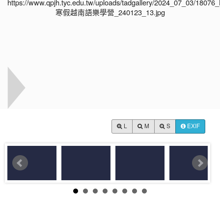
L
M
S
EXIF