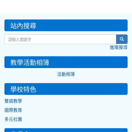
:::
站內搜尋
sear
進階搜尋
教學活動相簿
活動相簿
學校特色
雙語教學
國際教育
多元社團