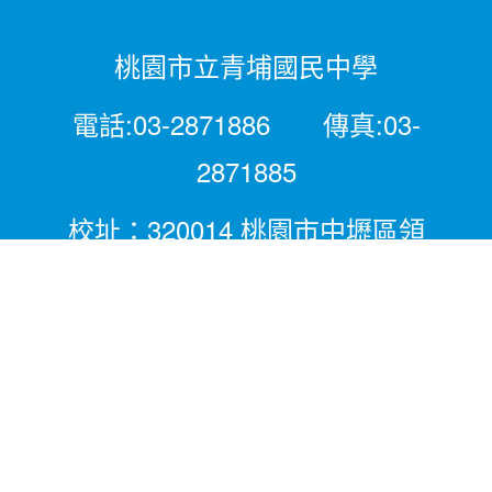
桃園市立青埔國民中學
電話:03-2871886 傳真:03-
2871885
校址：320014 桃園市中壢區領
航北路二段281號