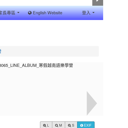
家長專區
English Website
登入
營
L
M
S
EXIF