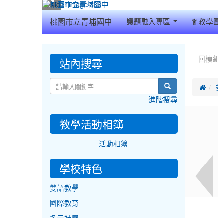
:::
桃園市立青埔國中
議題融入專區
教學
:::
:::
站內搜尋
回模
search

進階搜尋
教學活動相簿
活動相簿
學校特色
雙語教學
國際教育