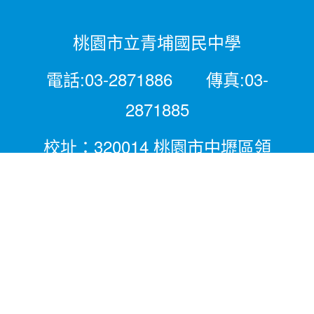
桃園市立青埔國民中學
電話:03-2871886 傳真:03-
2871885
校址：320014 桃園市中壢區領
航北路二段281號