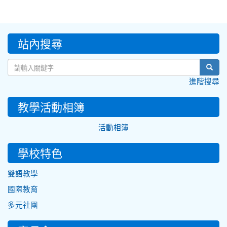
:::
站內搜尋
sear
進階搜尋
教學活動相簿
活動相簿
學校特色
雙語教學
國際教育
多元社團