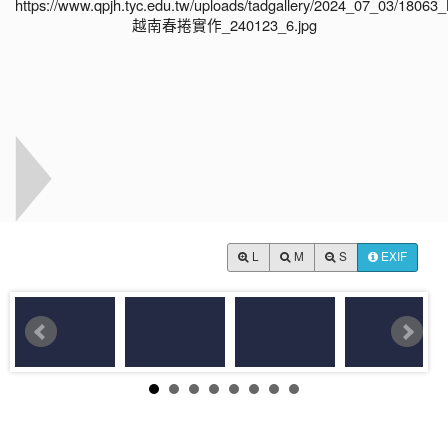
L
M
S
EXIF