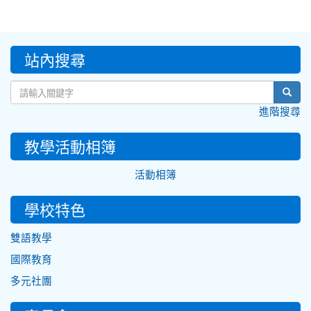
:::
站內搜尋
sear
進階搜尋
教學活動相簿
活動相簿
學校特色
雙語教學
國際教育
多元社團