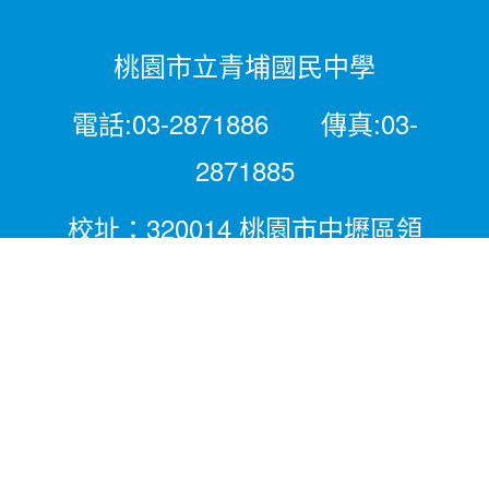
桃園市立青埔國民中學
電話:03-2871886 傳真:03-
2871885
校址：320014 桃園市中壢區領
航北路二段281號