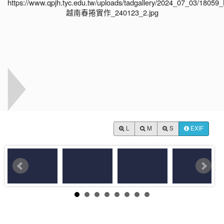
L
M
S
EXIF