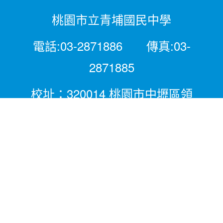
桃園市立青埔國民中學
電話:03-2871886 傳真:03-
2871885
校址：320014 桃園市中壢區領
航北路二段281號