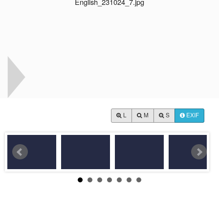
L
M
S
EXIF