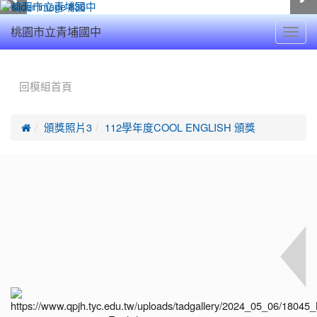
Toggl
桃園市立青埔國中
navig
:::
回模組首頁

頒獎照片3
112學年度COOL ENGLISH 頒獎