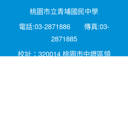
桃園市立青埔國民中學
電話:03-2871886 傳真:03-
2871885
校址：320014 桃園市中壢區領
航北路二段281號