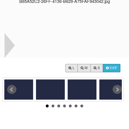
L
M
S
EXIF