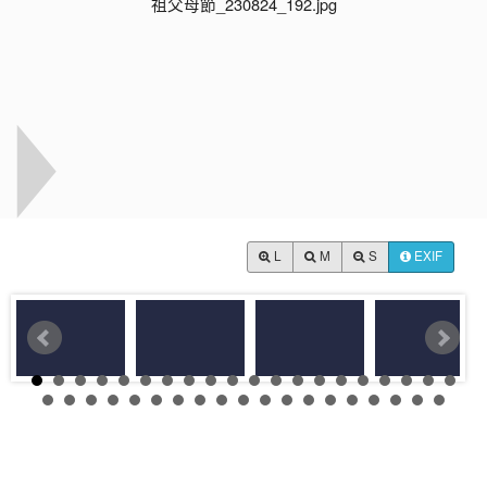
L
M
S
EXIF