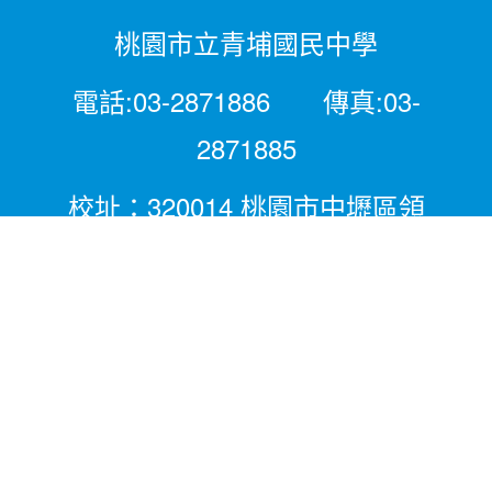
桃園市立青埔國民中學
電話:03-2871886 傳真:03-
2871885
校址：320014 桃園市中壢區領
航北路二段281號