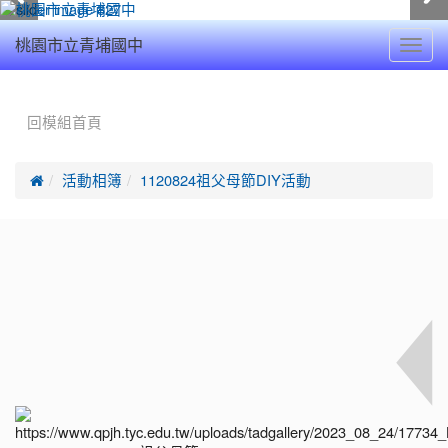
Toggl
桃園市立青埔國中
navig
:::
回模組首頁

活動相簿
1120824祖父母節DIY活動