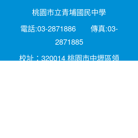
桃園市立青埔國民中學
電話:03-2871886 傳真:03-
2871885
校址：320014 桃園市中壢區領
航北路二段281號