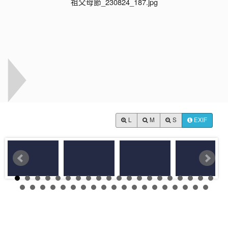
L
M
S
EXIF