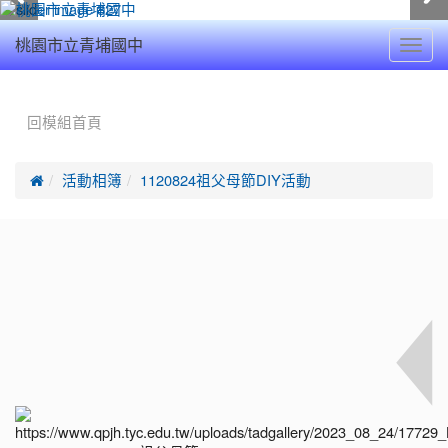
Toggl
桃園市立青埔國中
navig
:::
回模組首頁

活動相簿
1120824祖父母節DIY活動