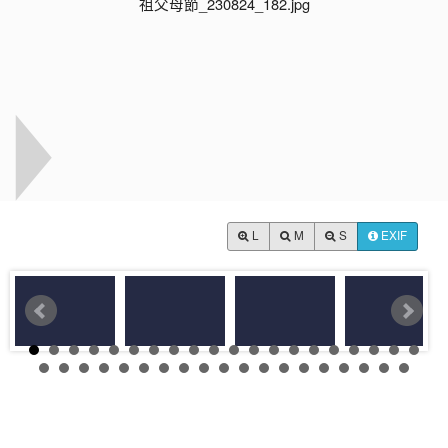
L
M
S
EXIF