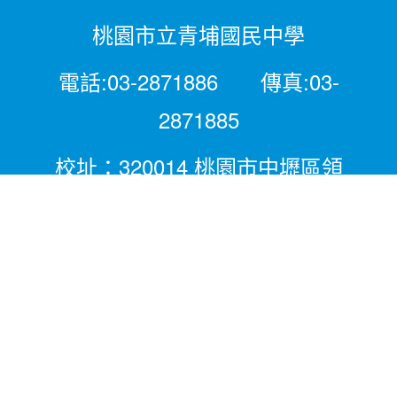
桃園市立青埔國民中學
電話:03-2871886 傳真:03-
2871885
校址：320014 桃園市中壢區領
航北路二段281號