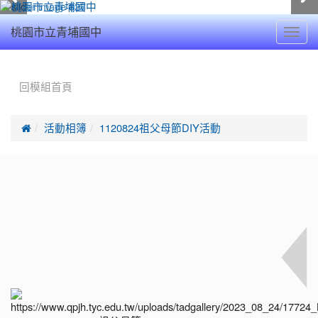
Toggl
桃園市立青埔國中
navig
:::
回模組首頁

活動相簿
1120824祖父母節DIY活動