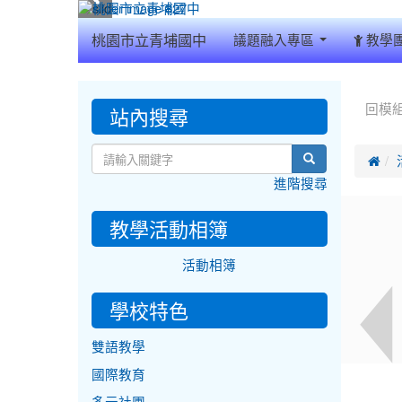
:::
桃園市立青埔國中
議題融入專區
教學
:::
:::
站內搜尋
回模
search

進階搜尋
教學活動相簿
活動相簿
學校特色
雙語教學
國際教育