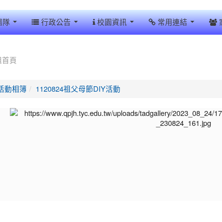
團隊
行政公告
校園資訊
常用連結
組首頁
活動相簿
1120824祖父母節DIY活動