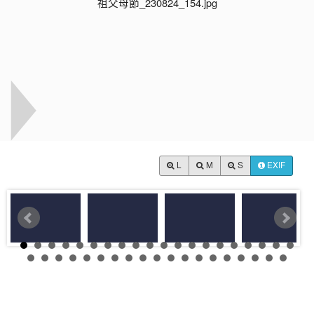
L
M
S
EXIF