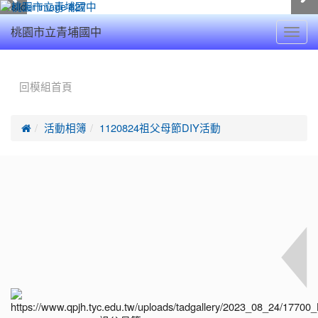
Toggl
桃園市立青埔國中
navig
:::
回模組首頁

活動相簿
1120824祖父母節DIY活動