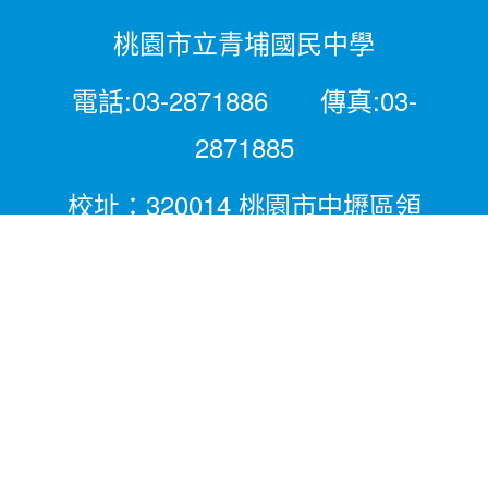
桃園市立青埔國民中學
電話:03-2871886 傳真:03-
2871885
校址：320014 桃園市中壢區領
航北路二段281號