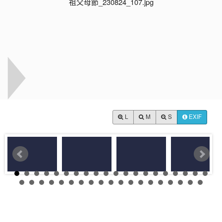
L
M
S
EXIF