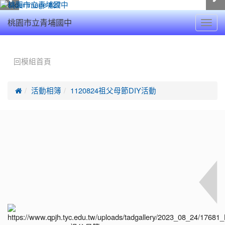
Toggl
桃園市立青埔國中
navig
:::
回模組首頁

活動相簿
1120824祖父母節DIY活動