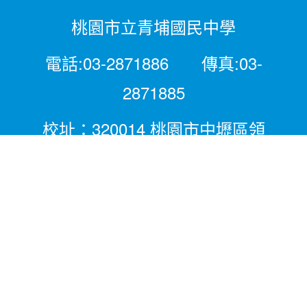
桃園市立青埔國民中學
電話:03-2871886 傳真:03-
2871885
校址：320014 桃園市中壢區領
航北路二段281號