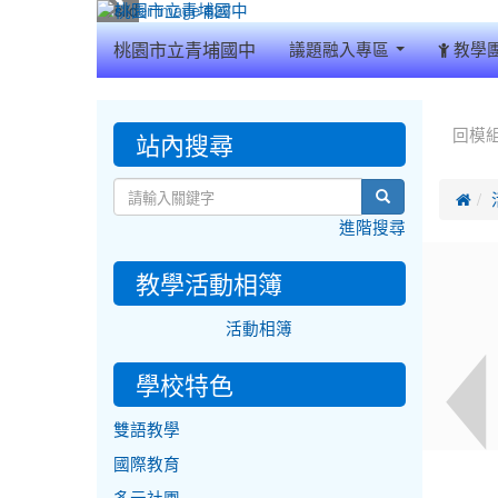
:::
桃園市立青埔國中
議題融入專區
教學
:::
:::
站內搜尋
回模
search

進階搜尋
教學活動相簿
活動相簿
學校特色
雙語教學
國際教育