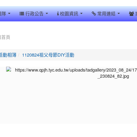
團隊
行政公告
校園資訊
常用連結
組首頁
活動相簿
1120824祖父母節DIY活動