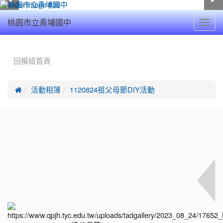
Toggl
桃園市立青埔國中
navig
:::
回模組首頁

活動相簿
1120824祖父母節DIY活動