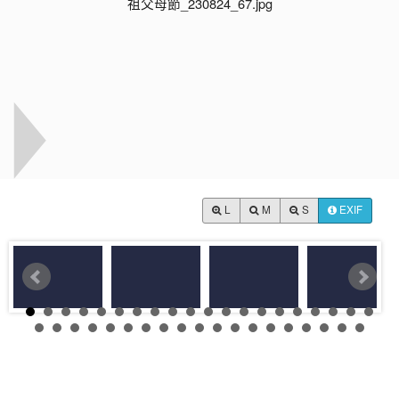
L
M
S
EXIF