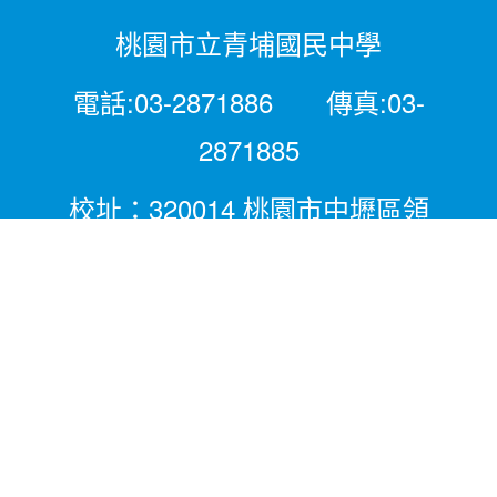
桃園市立青埔國民中學
電話:03-2871886 傳真:03-
2871885
校址：320014 桃園市中壢區領
航北路二段281號