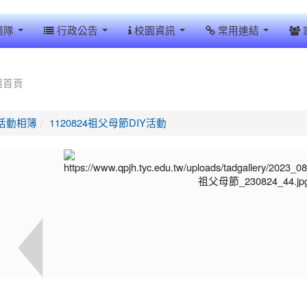
團隊
行政公告
校園資訊
常用連結
組首頁
活動相簿
1120824祖父母節DIY活動