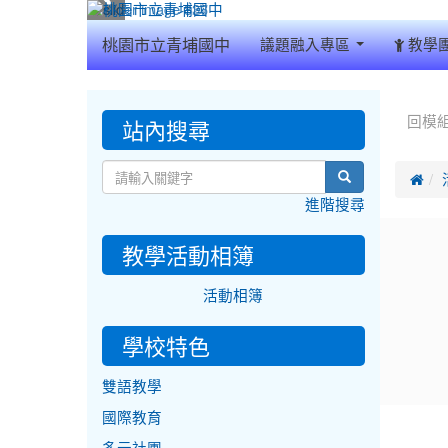
:::
桃園市立青埔國中
議題融入專區
教學
:::
:::
站內搜尋
回模
search

進階搜尋
教學活動相簿
活動相簿
學校特色
雙語教學
國際教育