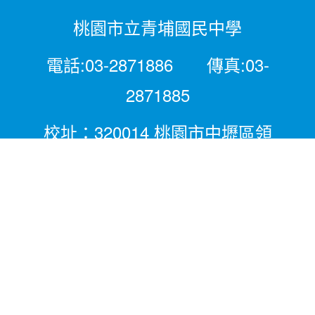
桃園市立青埔國民中學
電話:03-2871886 傳真:03-
2871885
校址：320014 桃園市中壢區領
航北路二段281號