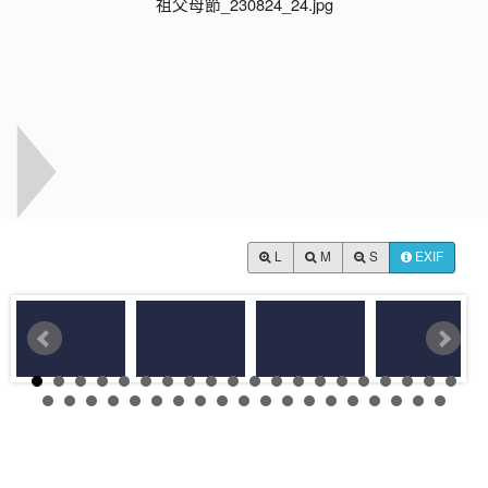
L
M
S
EXIF