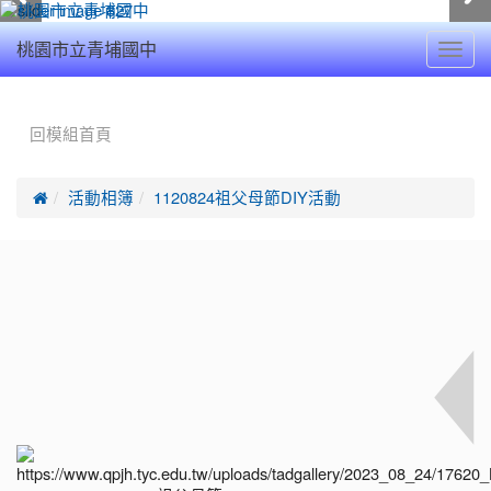
Toggl
桃園市立青埔國中
navig
:::
回模組首頁

活動相簿
1120824祖父母節DIY活動