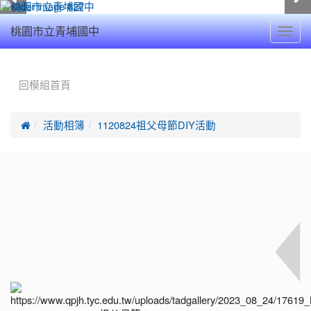
Toggl
桃園市立青埔國中
navig
:::
回模組首頁

活動相簿
1120824祖父母節DIY活動