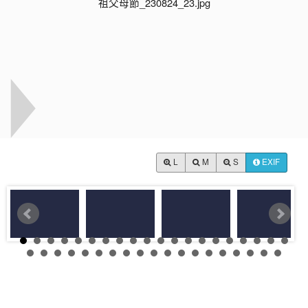
L
M
S
EXIF