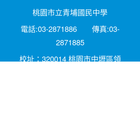
桃園市立青埔國民中學
電話:03-2871886 傳真:03-
2871885
校址：320014 桃園市中壢區領
航北路二段281號