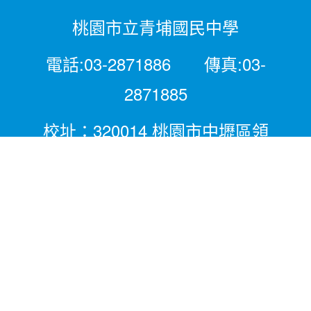
桃園市立青埔國民中學
電話:03-2871886 傳真:03-
2871885
校址：320014 桃園市中壢區領
航北路二段281號