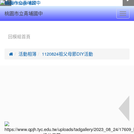
Toggl
桃園市立青埔國中
navig
:::
回模組首頁

活動相簿
1120824祖父母節DIY活動