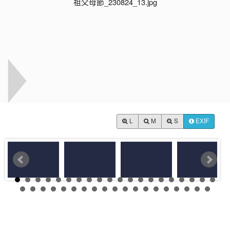
L
M
S
EXIF