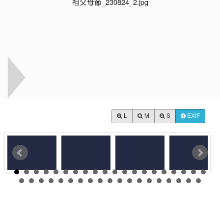
L
M
S
EXIF