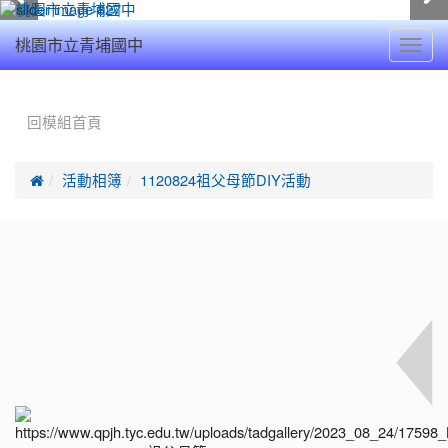
Toggl
桃園市立青埔國中
navig
:::
回模組首頁

活動相簿
1120824祖父母節DIY活動