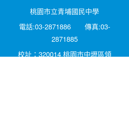
桃園市立青埔國民中學
電話:03-2871886 傳真:03-
2871885
校址：320014 桃園市中壢區領
航北路二段281號