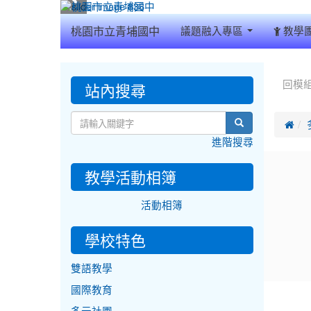
:::
桃園市立青埔國中
議題融入專區
教學
:::
:::
站內搜尋
回模
search

進階搜尋
教學活動相簿
活動相簿
學校特色
雙語教學
國際教育