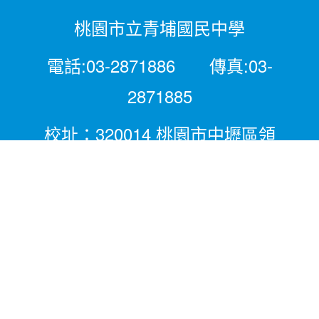
桃園市立青埔國民中學
電話:03-2871886 傳真:03-
2871885
校址：320014 桃園市中壢區領
航北路二段281號