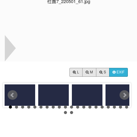
L
M
S
EXIF