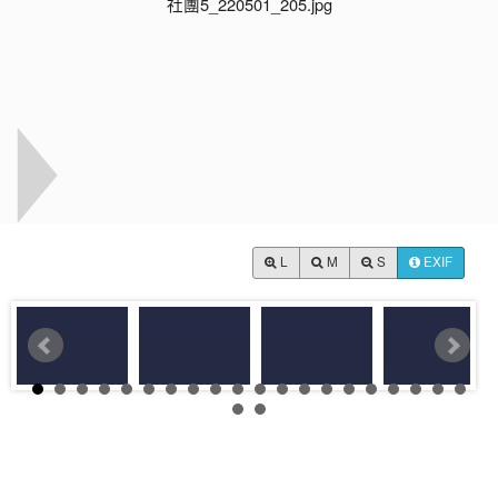
L
M
S
EXIF