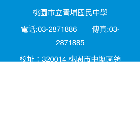
桃園市立青埔國民中學
電話:03-2871886 傳真:03-
2871885
校址：320014 桃園市中壢區領
航北路二段281號