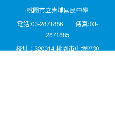
桃園市立青埔國民中學
電話:03-2871886 傳真:03-
2871885
校址：320014 桃園市中壢區領
航北路二段281號