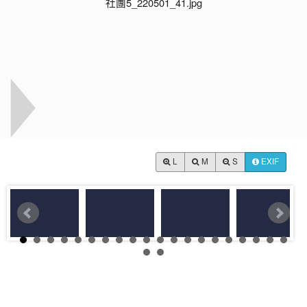
L
M
S
EXIF