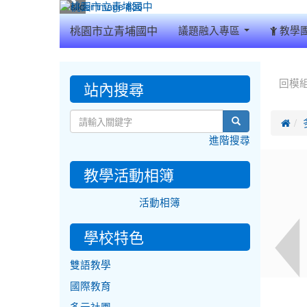
:::
桃園市立青埔國中
議題融入專區
教學
:::
:::
站內搜尋
回模
search

進階搜尋
教學活動相簿
活動相簿
學校特色
雙語教學
國際教育