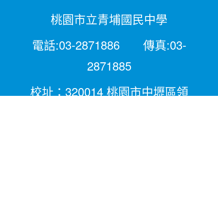
桃園市立青埔國民中學
電話:03-2871886 傳真:03-
2871885
校址：320014 桃園市中壢區領
航北路二段281號