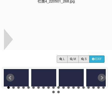
L
M
S
EXIF