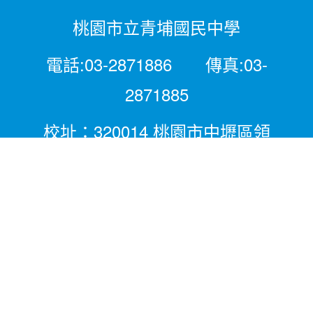
桃園市立青埔國民中學
電話:03-2871886 傳真:03-
2871885
校址：320014 桃園市中壢區領
航北路二段281號