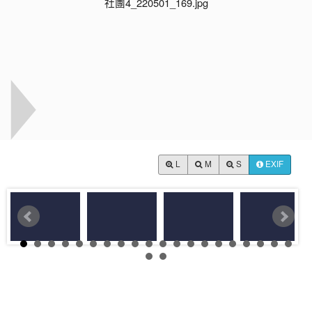
L
M
S
EXIF