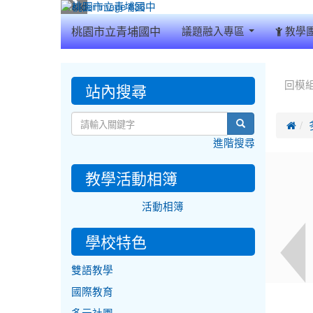
:::
桃園市立青埔國中
議題融入專區
教學
:::
:::
站內搜尋
回模
search

進階搜尋
教學活動相簿
活動相簿
學校特色
雙語教學
國際教育