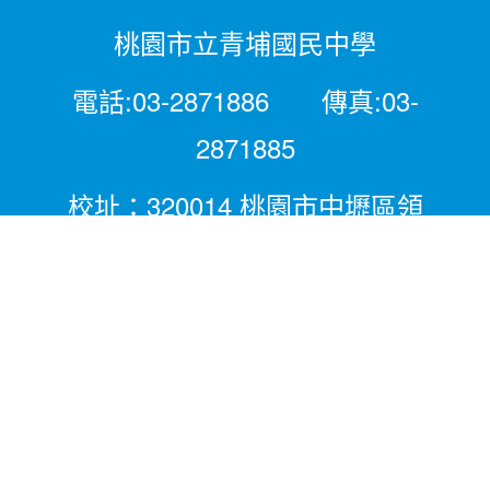
桃園市立青埔國民中學
電話:03-2871886 傳真:03-
2871885
校址：320014 桃園市中壢區領
航北路二段281號