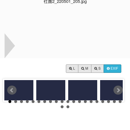
L
M
S
EXIF