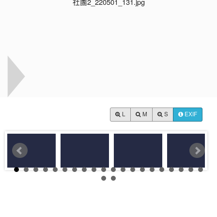
L
M
S
EXIF