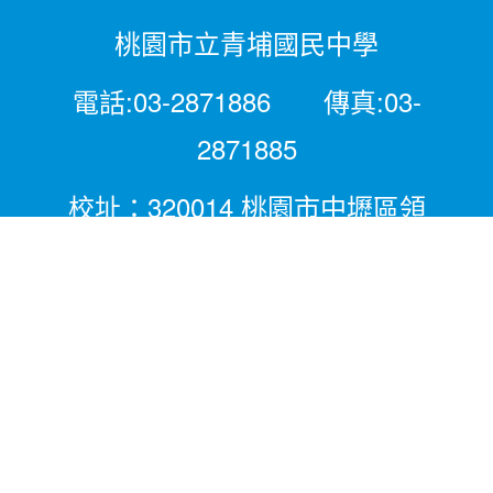
桃園市立青埔國民中學
電話:03-2871886 傳真:03-
2871885
校址：320014 桃園市中壢區領
航北路二段281號