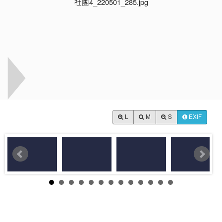
L
M
S
EXIF