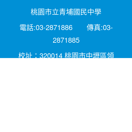
桃園市立青埔國民中學
電話:03-2871886 傳真:03-
2871885
校址：320014 桃園市中壢區領
航北路二段281號