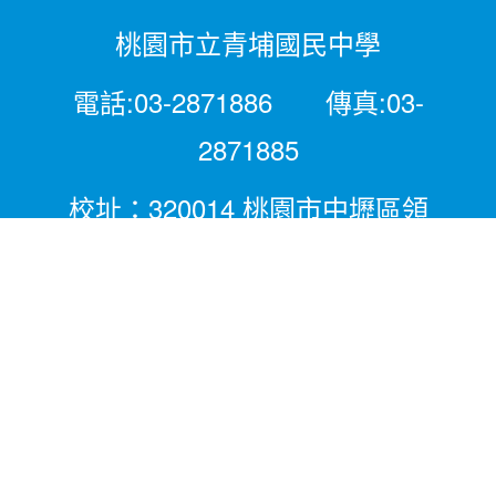
桃園市立青埔國民中學
電話:03-2871886 傳真:03-
2871885
校址：320014 桃園市中壢區領
航北路二段281號