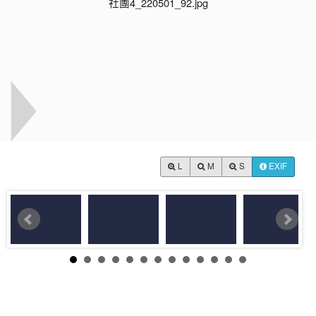
L
M
S
EXIF