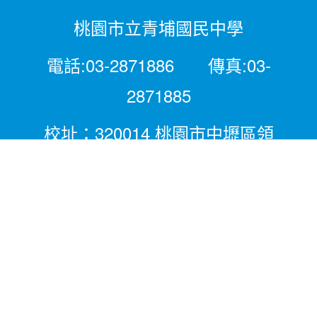
桃園市立青埔國民中學
電話:03-2871886 傳真:03-
2871885
校址：320014 桃園市中壢區領
航北路二段281號