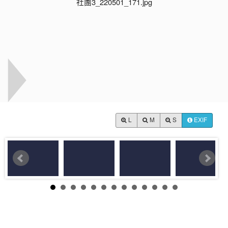
L
M
S
EXIF