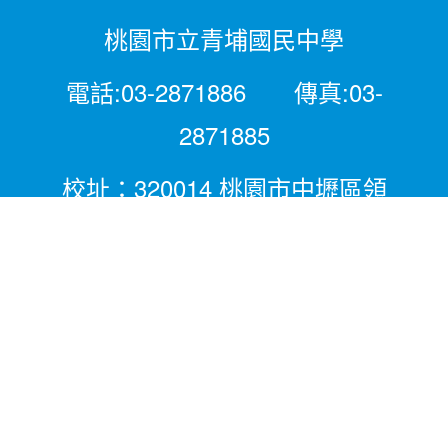
桃園市立青埔國民中學
電話:03-2871886 傳真:03-
2871885
校址：320014 桃園市中壢區領
航北路二段281號