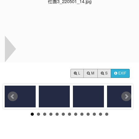
L
M
S
EXIF