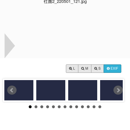
L
M
S
EXIF