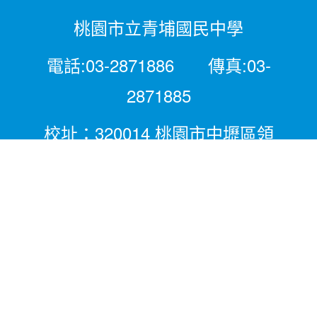
桃園市立青埔國民中學
電話:03-2871886 傳真:03-
2871885
校址：320014 桃園市中壢區領
航北路二段281號