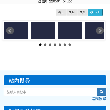
L
M
S
EXIF
:::
站內搜尋
sear
進階搜尋