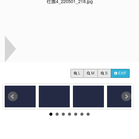
L
M
S
EXIF