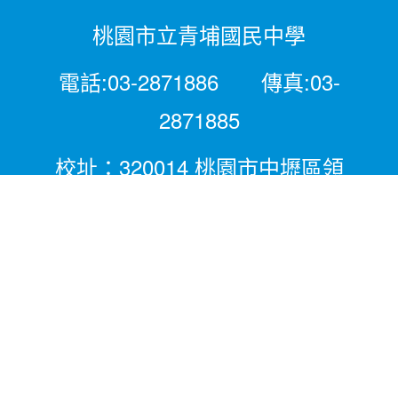
桃園市立青埔國民中學
電話:03-2871886 傳真:03-
2871885
校址：320014 桃園市中壢區領
航北路二段281號