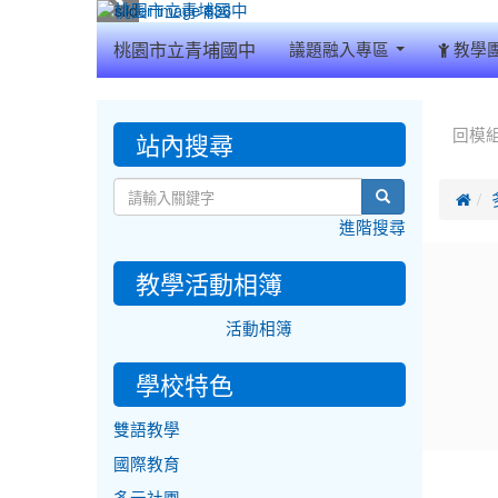
:::
桃園市立青埔國中
議題融入專區
教學
:::
:::
站內搜尋
回模
search

進階搜尋
教學活動相簿
活動相簿
學校特色
雙語教學
國際教育