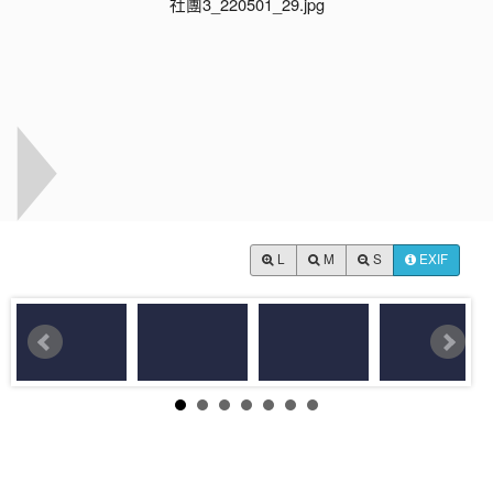
L
M
S
EXIF