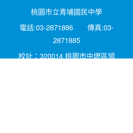
桃園市立青埔國民中學
電話:03-2871886 傳真:03-
2871885
校址：320014 桃園市中壢區領
航北路二段281號