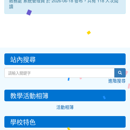
教務處 系統管理員 於 2026-06-18 發布，共有 118 人次閱
讀
:::
站內搜尋
sear
進階搜尋
教學活動相簿
活動相簿
學校特色