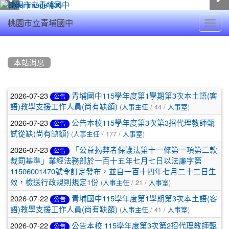
Toggl
桃園市立青埔國中
navig
:::
本站消息
文
2026-07-23
青埔國中115學年度第1學期第3次本土語(客
公告
(
/ 44 /
)
章
語)教學支援工作人員(尚有缺額)
人事主任
人事室
2026-07-23
公告本校115學年度第3次第3招代理教師甄
列
公告
(
/ 177 /
)
試從缺(尚有缺額)
人事主任
人事室
表
2026-07-23
「公益揭弊者保護法第十一條第一項第二款
公告
裁罰基準」業經法務部於一百十五年七月七日以法廉字第
11506001470號令訂定發布，並自一百十四年七月二十二日生
(
/ 21 /
)
效，檢送行政規則規定1份
人事主任
人事室
2026-07-22
青埔國中115學年度第1學期第3次本土語(客
公告
(
/ 41 /
)
語)教學支援工作人員(尚有缺額)
人事主任
人事室
2026-07-22
公告本校 115學年度第3次第2招代理教師甄
公告