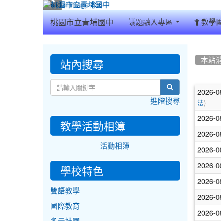
:::
桃園市立青埔國中
議題融入專區
教學
:::
:::
站內搜尋
本站
文
search
2026-0
進階搜尋
)
章
法
2026-0
列
教學活動相簿
2026-0
表
活動相簿
2026-0
2026-0
學校特色
2026-0
雙語教學
2026-0
國際教育
2026-0