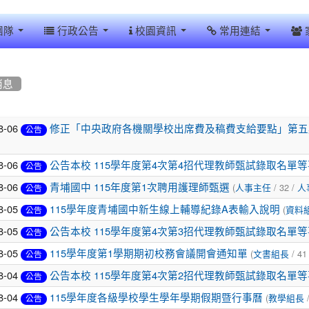
團隊
行政公告
校園資訊
常用連結
消息
8-06
修正「中央政府各機關學校出席費及稿費支給要點」第五點，
公告
8-06
公告本校 115學年度第4次第4招代理教師甄試錄取名單
公告
8-06
(
/ 32 /
青埔國中 115年度第1次聘用護理師甄選
人事主任
人
公告
8-05
(
115學年度青埔國中新生線上輔導紀錄A表輸入說明
資料
公告
8-05
公告本校 115學年度第4次第3招代理教師甄試錄取名單
公告
8-05
(
/ 41
115學年度第1學期期初校務會議開會通知單
文書組長
公告
8-04
公告本校 115學年度第4次第2招代理教師甄試錄取名單
公告
8-04
(
/
115學年度各級學校學生學年學期假期暨行事曆
教學組長
公告