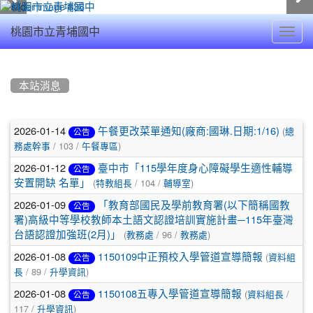
Toggl
桃園市立青埔國中
navig
:::
本站消息
文
2026-01-14
(
午餐更改菜單通知(廠商:國琳.日期:1/16)
總
公告
/ 103 /
)
章
務處幹事
午餐專區
2026-01-12
臺中市「115學年度身心障礙學生適性輔導
列
公告
(
/ 104 /
)
安置開缺 名單」
特教組長
輔導室
表
2026-01-09
「教育部國民及學前教育署(以下簡稱國教
公告
署)高級中等學校教師本土語文認證培訓實施計畫─115年臺灣
(
/ 96 /
)
台語認證加強班(2月)」
教務處
教務處
2026-01-08
(
1150109中正預校入學管道宣導簡報
資料組
公告
/ 89 /
)
長
升學資訊
2026-01-08
(
/
1150108五專入學管道宣導簡報
資料組長
公告
117 /
)
升學資訊