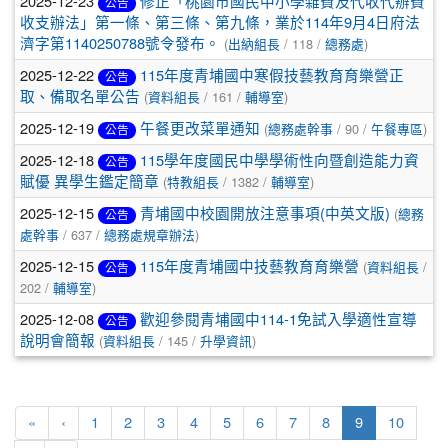
2025-12-23
修正「桃園市國民中小學雜費及代收代辦費
公告
收支辦法」第一條、第三條、第九條，業於114年9月4日府法
(
/ 118 /
)
濟字第1140250788號令發布。
出納組長
總務處
2025-12-22
115年度青埔國中寒假技藝教育育樂營正
公告
(
/ 161 /
)
取、備取名單公告
資料組長
輔導室
2025-12-19
(
/ 90 /
)
午餐更改菜單通知
總務處幹事
午餐專區
公告
2025-12-18
115學年度國民中學學術性向暨創造能力資
公告
(
/ 1382 /
)
賦優 異學生鑑定簡章
特教組長
輔導室
2025-12-15
(
青埔國中校園開放注意事項(中英文版)
總務
公告
/ 637 /
)
處幹事
總務處規章辦法
2025-12-15
(
/
115年度青埔國中技藝教育育樂營
資料組長
公告
202 /
)
輔導室
2025-12-08
歡迎參閱青埔國中114-1免試入學適性宣導
公告
(
/ 145 /
)
說明會簡報
資料組長
升學資訊
(current)
«
‹
1
2
3
4
5
6
7
8
9
10