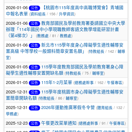
2026-01-06
【桃園市115年度高中高職博覽會】青埔國
公告
(
/ 156 /
)
中報名表單
資料組長
升學資訊
2026-01-06
教育部國民及學前教育署委請國立中央大學
公告
辦理「114年國民中小學現職教師客語文教學增能研習計畫
(
/ 81 /
)
（第4梯次）」
教務處
教務處
2026-01-06
新北市115學年度身心障礙學生適性輔導安
公告
(
/ 142 /
置高級 中等學校一般類科簡章安置名額」
特教組長
輔導
)
室
2026-01-05
115學年度教育部國民及學前教育署身心障
公告
(
/ 75 /
)
礙學生適性輔導安置開缺名額
特教組長
輔導室
2026-01-05
(
/ 162 /
)
115年1-2月菜單
總務處幹事
午餐專區
公告
2025-12-31
115學年度桃園市身心障礙學生適性輔導安
公告
(
/ 86 /
)
置簡章開缺名額
特教組長
輔導室
2025-12-31
(
/ 132 /
2026年運動推廣寒假冬令營
體育組長
公告
)
學務處
2025-12-23
(
/ 91 /
)
午餐更改菜單通知
總務處幹事
午餐專區
公告