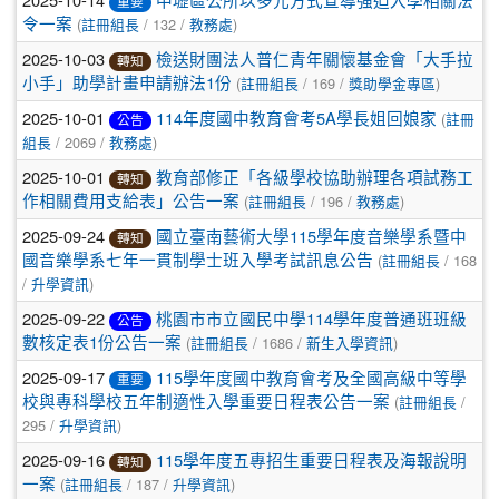
中壢區公所以多元方式宣導強迫入學相關法
重要
(
/ 132 /
)
令一案
註冊組長
教務處
2025-10-03
檢送財團法人普仁青年關懷基金會「大手拉
轉知
(
/ 169 /
)
小手」助學計畫申請辦法1份
註冊組長
獎助學金專區
2025-10-01
(
114年度國中教育會考5A學長姐回娘家
註冊
公告
/ 2069 /
)
組長
教務處
2025-10-01
教育部修正「各級學校協助辦理各項試務工
轉知
(
/ 196 /
)
作相關費用支給表」公告一案
註冊組長
教務處
2025-09-24
國立臺南藝術大學115學年度音樂學系暨中
轉知
(
/ 168
國音樂學系七年一貫制學士班入學考試訊息公告
註冊組長
/
)
升學資訊
2025-09-22
桃園市市立國民中學114學年度普通班班級
公告
(
/ 1686 /
)
數核定表1份公告一案
註冊組長
新生入學資訊
2025-09-17
115學年度國中教育會考及全國高級中等學
重要
(
/
校與專科學校五年制適性入學重要日程表公告一案
註冊組長
295 /
)
升學資訊
2025-09-16
115學年度五專招生重要日程表及海報說明
轉知
(
/ 187 /
)
一案
註冊組長
升學資訊