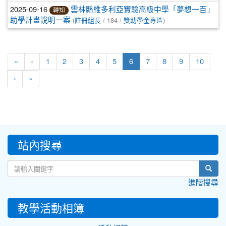
2025-09-16
雲林縣維多利亞實驗高級中學「夢想一百」
轉知
(
/ 184 /
)
助學計畫說明一案
註冊組長
獎助學金專區
(current)
«
‹
1
2
3
4
5
6
7
8
9
10
›
»
:::
站內搜尋
sear
進階搜尋
教學活動相簿