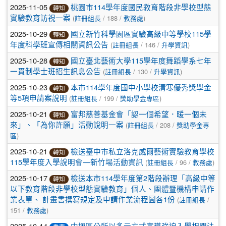
2025-11-05
桃園市114學年度國民教育階段非學校型態
轉知
(
/ 188 /
)
實驗教育訪視一案
註冊組長
教務處
2025-10-29
國立新竹科學園區實驗高級中等學校115學
轉知
(
/ 146 /
)
年度科學班宣傳相關資訊公告
註冊組長
升學資訊
2025-10-28
國立臺北藝術大學115學年度舞蹈學系七年
轉知
(
/ 130 /
)
一貫制學士班招生訊息公告
註冊組長
升學資訊
2025-10-23
本市114學年度國中小學校清寒優秀獎學金
轉知
(
/ 199 /
)
等5項申請案說明
註冊組長
獎助學金專區
2025-10-21
富邦慈善基金會「認一個希望．暖一個未
轉知
(
/ 208 /
來」、「為你許願」活動說明一案
註冊組長
獎助學金專
)
區
2025-10-21
檢送臺中市私立洛克威爾藝術實驗教育學校
轉知
(
/ 96 /
)
115學年度入學說明會—新竹場活動資訊
註冊組長
教務處
2025-10-17
檢送本市114學年度第2階段辦理「高級中等
轉知
以下教育階段非學校型態實驗教育」個人、團體暨機構申請作
(
/
業表單、 計畫書撰寫規定及申請作業流程圖各1份
註冊組長
151 /
)
教務處
2025-10-14