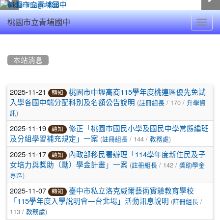
Toggl
桃園市立青埔國中
navig
:::
本站消息
文
2025-11-21
桃園市中壢高商115學年度桃連區優先免試
轉知
(
/ 170 /
章
入學各國中端分配科別及名額公告說明
註冊組長
升學資
)
訊
列
2025-11-19
修正「桃園市國民小學及國民中學常態編班
轉知
表
(
/ 144 /
)
及分組學習補充規定」一案
註冊組長
教務處
2025-11-17
內政部移民署辦理「114學年度新住民及子
轉知
(
/ 142 /
女培力與獎助（勵）學金計畫」一案
註冊組長
獎助學金
)
專區
2025-11-07
臺中市私立洛克威爾藝術實驗教育學校
轉知
(
/
「115學年度入學說明會—台北場」活動訊息說明
註冊組長
113 /
)
教務處