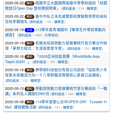
2025-05-22
桃園市立大園國際高級中等學校函知「校園
轉知
(
/ 114 /
)
開放日Open Day 暨校務說明會」
資料組長
輔導室
2025-05-22
臺中市私立洛克威爾藝術實驗教育學校函知
轉知
(
/ 103 /
)
蒞校參觀報名
資料組長
輔導室
2025-05-19
113學年度青埔國中【畢業生升學就業動向
公告
(
/ 1302 /
)
調查】
資料組長
升學資訊
2025-05-19
有關本局與勞動力發展署桃竹苗分署合作辦
轉知
(
/ 133 /
)
理「夢想方程式：生涯探索夏令營」
資料組長
輔導室
2025-05-16
「2025亞洲技能競賽（WorldSkills Asia
轉知
(
/ 125 /
)
Taipei 2025）」
資料組長
輔導室
2025-05-16
樂學網科技股份有限公司函知「協助青少年
轉知
探索未來職涯方向－十八學群職涯導覽核心素養公益講座」
(
/ 112 /
)
資料組長
輔導室
2025-05-13
勞動部勞動力發展署桃竹苗分署函知「一職
轉知
(
/ 134 /
)
講」系列名人講座EDM1份
資料組長
輔導室
2025-05-08
114學年度聖心女中OPEN DAY 《Leader In
轉知
(
/ 121 /
)
Me》課程體驗活動
資料組長
輔導室