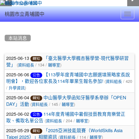
Toggl
桃園市立青埔國中
navig
:::
本站消息
文
2025-06-13
「臺北醫學大學楓杏醫學營-現代醫學研習
轉知
(
/ 134 /
)
章
營」
資料組長
輔導室
2025-06-06
【113學年度青埔國中志願選填策略家長說
列
公告
(
/ 420
明會】，歡迎各位家長及114年畢業生報名參加!
資料組長
表
/
)
升學資訊
2025-06-04
中山醫學大學函知牙醫學系舉辦「OPEN
轉知
(
/ 145 /
)
DAY」活動
資料組長
輔導室
2025-06-02
114年度青埔國中暑假技藝教育育樂營正
公告
(
/ 204 /
)
取、備取名單公告
資料組長
輔導室
2025-05-29
「2025亞洲技能競賽（WorldSkills Asia
轉知
(
/ 114 /
)
Taipei 2025）」相關資訊
資料組長
輔導室