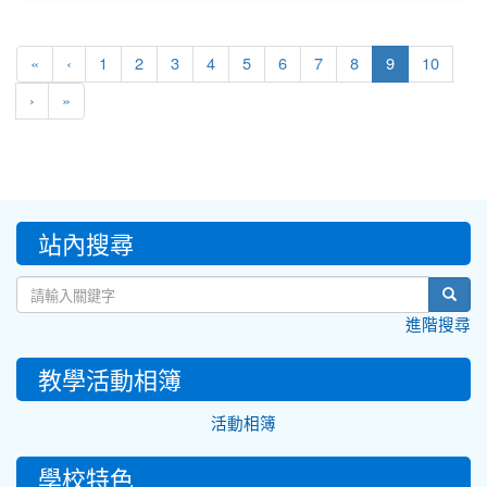
(current)
«
‹
1
2
3
4
5
6
7
8
9
10
›
»
:::
站內搜尋
sear
進階搜尋
教學活動相簿
活動相簿
學校特色