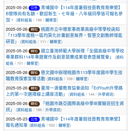
2025-05-26
青埔國中【114年度暑假技藝教育育樂營】
公告
B營隊尚有名額，歡迎新生、七年級、八年級同學皆可報名參
(
/ 196 /
)
加。
資料組長
輔導室
2025-05-26
桃園市立中壢家事商業高級中等學校函知
轉知
「113學年度桃一區均質化計畫創意無界，智慧文創教師增能
(
/ 111 /
)
研習」
資料組長
輔導室
2025-05-26
國立臺灣師範大學辦理「全國高級中等學校
轉知
(
專業群科114年專題實作及創意競賽成果發表暨展覽會」
資料
/ 101 /
)
組長
輔導室
2025-05-26
慈文國中辦理桃園市113學年度國中學生技
轉知
(
/ 109 /
)
職教育探索宣導活動
資料組長
輔導室
2025-05-26
臺灣一滴優教育協會函知「EdYouth升學路
轉知
(
/ 144 /
)
上的第一次選擇線上講座活動」
資料組長
升學資訊
2025-05-26
「桃園市路亞國際高級中學IB實驗班招生資
轉知
(
/ 186 /
)
訊」
資料組長
升學資訊
2025-05-23
青埔國中【114年度暑假技藝教育育樂營】
公告
(
/ 552 /
)
報名通知單
資料組長
輔導室