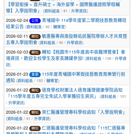
【學習銜接 × 直升碩士 × 海外留學 × 國際醫護證照學程輔
(
/ 81 /
)
導】入學說明會」
資料組長
升學資訊
2026-02-24
青埔國中 114學年度第二學期技藝教育轉班
公告
(
/ 92 /
)
結果公告
資料組長
輔導室
2026-02-11
敏惠醫專與南投縣佑民醫院舉辦人才共育暨
轉知
(
/ 90 /
)
五專入學說明會
資料組長
升學資訊
2026-02-03
轉知【桃園市115年度高中高職博覽會】會
轉知
(
/ 136 /
場資訊，歡迎全校學生及家長踴躍參加!
資料組長
升學資
)
訊
2026-01-23
115年度青埔國中寒假技藝教育育樂營行前
重要
(
/ 193 /
)
通知
資料組長
輔導室
2026-01-22
德育學校財團法人德育護理健康學院函知
轉知
(
/ 101
「115學年度五專完全免試入學單獨招生資訊」
資料組長
/
)
升學資訊
2026-01-22
崇仁醫護管理專科學校函知「入學說明會」
轉知
(
/ 91 /
)
資料組長
升學資訊
2026-01-22
仁德醫護管理專科學校函知「115仁德醫專
轉知