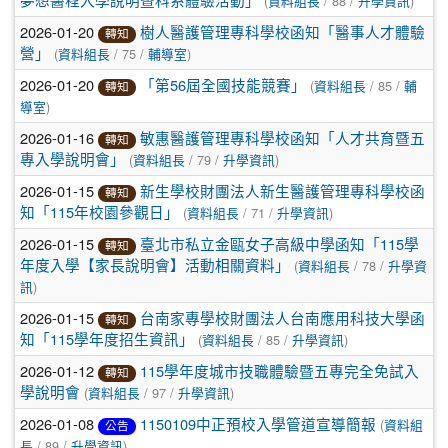
(
/ 88 /
)
夢想醫程入學說明暨科系體驗活動」
資料組長
升學資訊
2026-01-20
樹人醫護管理專科學校函知「醫事人才體驗
轉知
(
/ 75 /
)
營」
資料組長
輔導室
2026-01-20
(
/ 85 /
「第56屆全國技能競賽」
資料組長
輔
轉知
)
導室
2026-01-16
敏惠醫護管理專科學校函知「人才共育暨五
轉知
(
/ 79 /
)
專入學說明會」
資料組長
升學資訊
2026-01-15
新生學校財團法人新生醫護管理專科學校函
轉知
(
/ 71 /
)
知「115年校園參觀日」
資料組長
升學資訊
2026-01-15
臺北市私立金甌女子高級中學函知「115學
轉知
(
/ 78 /
年度入學【家長說明會】活動相關資料」
資料組長
升學資
)
訊
2026-01-15
台南家專學校財團法人台南應用科技大學函
轉知
(
/ 85 /
)
知「115學年度招生資訊」
資料組長
升學資訊
2026-01-12
115學年度城市技職體驗暨五專完全免試入
轉知
(
/ 97 /
)
學說明會
資料組長
升學資訊
2026-01-08
(
1150109中正預校入學管道宣導簡報
資料組
公告
/ 89 /
)
長
升學資訊