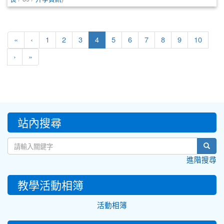
(current)
«
‹
1
2
3
4
5
6
7
8
9
10
›
»
:::
站內搜尋
sear
進階搜尋
教學活動相簿
活動相簿