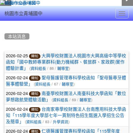
Toggl
桃園市立青埔國中
navig
:::
本站消息
文
2026-02-25
大興學校財團法人桃園市大興高級中等學校
轉知
章
函知「國中教師專業群科(動力機械群、餐旅群、家政群)實作
(
/ 86 /
)
體驗計畫」
資料組長
輔導室
列
2026-02-24
聖母醫護管理專科學校函知「聖母醫專牙體
轉知
表
(
/ 67 /
)
醫事體驗營」
資料組長
輔導室
2026-02-24
南臺學校財團法人南臺科技大學函知「數位
轉知
(
/ 69 /
)
夢想啟航營體驗活動」
資料組長
輔導室
2026-02-24
台南家專學校財團法人台南應用科技大學函
轉知
知「115學年度大學部七年一貫制特色招生甄選入學招生公告
(
/ 83 /
)
及簡章」
資料組長
升學資訊
2026-02-24
仁德醫護管理專科學校函知「115學年度
轉知