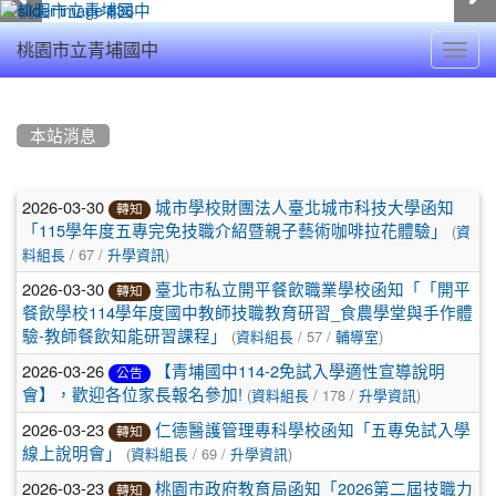
Toggl
桃園市立青埔國中
navig
:::
本站消息
文
2026-03-30
城市學校財團法人臺北城市科技大學函知
轉知
(
章
「115學年度五專完免技職介紹暨親子藝術咖啡拉花體驗」
資
/ 67 /
)
料組長
升學資訊
列
2026-03-30
臺北市私立開平餐飲職業學校函知「「開平
轉知
表
餐飲學校114學年度國中教師技職教育研習_食農學堂與手作體
(
/ 57 /
)
驗-教師餐飲知能研習課程」
資料組長
輔導室
2026-03-26
【青埔國中114-2免試入學適性宣導說明
公告
(
/ 178 /
)
會】，歡迎各位家長報名參加!
資料組長
升學資訊
2026-03-23
仁德醫護管理專科學校函知「五專免試入學
轉知
(
/ 69 /
)
線上說明會」
資料組長
升學資訊
2026-03-23
桃園市政府教育局函知「2026第二屆技職力
轉知