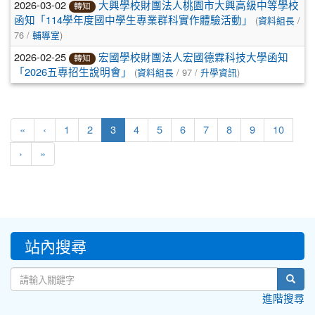
2026-03-02
大興學校財團法人桃園市大興高級中等學校
轉知
(
/
函知「114學年度國中學生專業群科實作體驗活動」
資料組長
76 /
)
輔導室
2026-02-25
宏國學校財團法人宏國德霖科技大學函知
轉知
(
/ 97 /
)
「2026五專招生說明會」
資料組長
升學資訊
(current)
«
‹
1
2
3
4
5
6
7
8
9
10
›
»
:::
站內搜尋
sear
進階搜尋