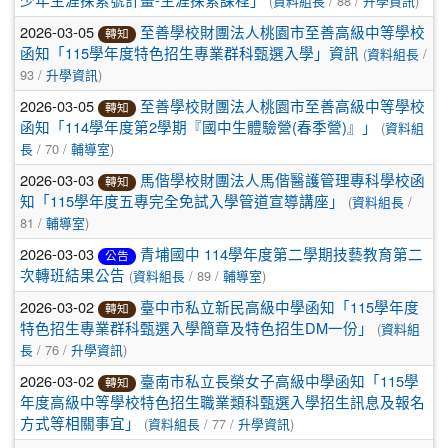
(
/ 88 /
)
少年生涯探索號計畫-生涯探索課程」
資料組長
升學資訊
2026-03-05
至善學校財團法人桃園市至善高級中等學校
轉知
(
/
函知「115學年度特色招生專業群科甄選入學」資訊
資料組長
93 /
)
升學資訊
2026-03-05
至善學校財團法人桃園市至善高級中等學校
轉知
(
函知「114學年度第2學期『國中生體驗營(春季營)』」
資料組
/ 70 /
)
長
輔導室
2026-03-03
馬偕學校財團法人馬偕醫護管理專科學校函
轉知
(
/
知「115學年度五專完全免試入學管道宣導講座」
資料組長
81 /
)
輔導室
2026-03-03
青埔國中 114學年度第二學期技藝教育第二
公告
(
/ 89 /
)
次轉班結果公告
資料組長
輔導室
2026-03-02
臺中市私立新民高級中學函知「115學年度
轉知
(
特色招生專業群科甄選入學簡章及特色招生DM一份」
資料組
/ 76 /
)
長
升學資訊
2026-03-02
臺南市私立長榮女子高級中學函知「115學
轉知
年度高級中等學校特色招生職業類科甄選入學招生訊息及報名
(
/ 77 /
)
方式等相關事宜」
資料組長
升學資訊