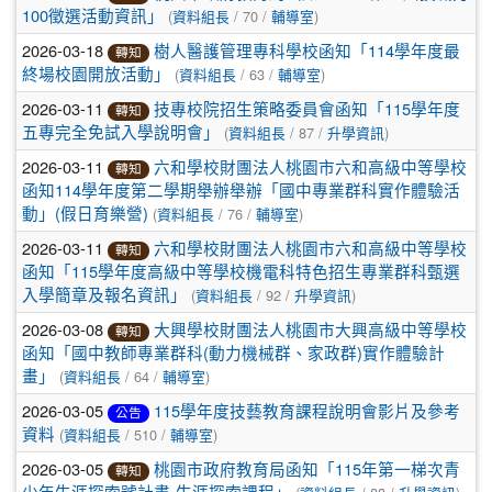
(
/ 70 /
)
100徵選活動資訊」
資料組長
輔導室
2026-03-18
樹人醫護管理專科學校函知「114學年度最
轉知
(
/ 63 /
)
終場校園開放活動」
資料組長
輔導室
2026-03-11
技專校院招生策略委員會函知「115學年度
轉知
(
/ 87 /
)
五專完全免試入學說明會」
資料組長
升學資訊
2026-03-11
六和學校財團法人桃園市六和高級中等學校
轉知
函知114學年度第二學期舉辦舉辦「國中專業群科實作體驗活
(
/ 76 /
)
動」(假日育樂營)
資料組長
輔導室
2026-03-11
六和學校財團法人桃園市六和高級中等學校
轉知
函知「115學年度高級中等學校機電科特色招生專業群科甄選
(
/ 92 /
)
入學簡章及報名資訊」
資料組長
升學資訊
2026-03-08
大興學校財團法人桃園市大興高級中等學校
轉知
函知「國中教師專業群科(動力機械群、家政群)實作體驗計
(
/ 64 /
)
畫」
資料組長
輔導室
2026-03-05
115學年度技藝教育課程說明會影片及參考
公告
(
/ 510 /
)
資料
資料組長
輔導室
2026-03-05
桃園市政府教育局函知「115年第一梯次青
轉知