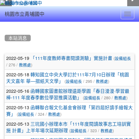
Toggl
桃園市立青埔國中
navig
:::
本站消息
文
2022-05-19
(
「111年度教師專書閱讀測驗」實施計畫
設備組長
/ 276 /
)
章
教務處
2022-05-18
轉知國立中央大學訂於111年7月10日辦理「桃園
列
(
/ 295 /
)
天文嘉年 華—摺紙天文學」
設備組長
教務處
表
2022-05-16
函轉國家圖書館辦理遠距學園「春日漫漫·學習最
(
/ 280 /
)
棒-111 年度春季數位學習推廣活動」
設備組長
教務處
2022-05-13
函轉聯合報文化基金會辦理「第四屆好讀手繪報大
(
/ 324 /
)
賽」
設備組長
教務處
2022-05-13
三坑國小辦理本市「111年度閱讀故事志工培訓實
(
/ 323 /
)
施 計畫」上半年場次延期辦理
設備組長
教務處