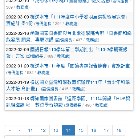
2022-03-10
(
/
「我想像中的 桃市圖新總館」徵文活動
設備組長
309 /
)
教務處
2022-03-09
檢送本市「111年度中小學發明展選拔暨展覽會」
(
/ 294 /
)
實施計 畫1份
設備組長
教務處
2022-02-16
函轉國家圖書館與台北歌德學院合辦「圖書館和綠
(
/ 437 /
)
能發展 願景」專題演講
設備組長
教務處
2022-02-09
國語日報110學年第二學期推出「110-2學期班級
(
/ 469 /
)
報」方案
設備組長
教務處
2022-01-20
檢送本市111年度「閱讀專題報告競賽」實施計畫
(
/ 582 /
)
設備組長
教務處
2022-01-19
檢送國立臺灣科學教育館辦理111年「青少年科學
(
/ 415 /
)
人才培 育計畫」
設備組長
教務處
2022-01-18
轉知國家圖書館「遠距學園」111年開設「RDA資
(
/ 490 /
)
訊組織課 程」數位學習認證
設備組長
教務處
(current)
«
‹
11
12
13
14
15
16
17
18