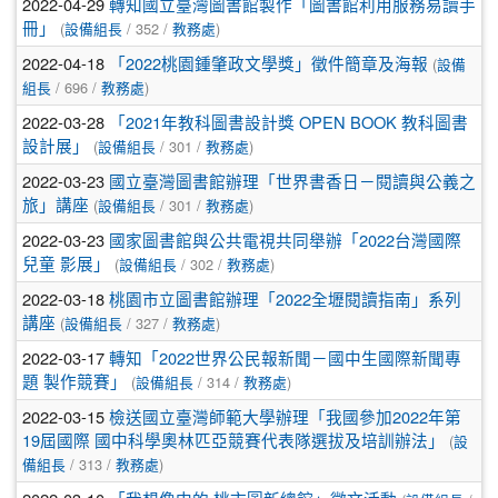
2022-04-29
轉知國立臺灣圖書館製作「圖書館利用服務易讀手
(
/ 352 /
)
冊」
設備組長
教務處
2022-04-18
(
「2022桃園鍾肇政文學獎」徵件簡章及海報
設備
/ 696 /
)
組長
教務處
2022-03-28
「2021年教科圖書設計獎 OPEN BOOK 教科圖書
(
/ 301 /
)
設計展」
設備組長
教務處
2022-03-23
國立臺灣圖書館辦理「世界書香日－閱讀與公義之
(
/ 301 /
)
旅」講座
設備組長
教務處
2022-03-23
國家圖書館與公共電視共同舉辦「2022台灣國際
(
/ 302 /
)
兒童 影展」
設備組長
教務處
2022-03-18
桃園市立圖書館辦理「2022全壢閱讀指南」系列
(
/ 327 /
)
講座
設備組長
教務處
2022-03-17
轉知「2022世界公民報新聞－國中生國際新聞專
(
/ 314 /
)
題 製作競賽」
設備組長
教務處
2022-03-15
檢送國立臺灣師範大學辦理「我國參加2022年第
(
19屆國際 國中科學奧林匹亞競賽代表隊選拔及培訓辦法」
設
/ 313 /
)
備組長
教務處