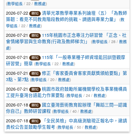
(
/ 22 /
)
教學組長
教務處
2026-07-22
清華光罩教學專業系列論壇（五）「為教師
轉知
(
築韌：看見不同教育階段教師的挑戰、調適與專業力量」
教
/ 22 /
)
學組長
教務處
2026-07-21
115年桃園市正念專注力研習營 「正念、社
轉知
(
/ 28 /
會情緒學習與生命教育(行政及教師梯次)」
教學組長
教務
)
處
2026-07-21
115年「一般專業種子師資增能回訓暨觀摩
轉知
(
/ 22 /
)
研習營」簡章
教學組長
教務處
2026-07-21
修正「客家委員會客家貢獻獎頒給要點」第
轉知
(
/ 20 /
)
3點、第7點
教學組長
教務處
2026-07-21
桃園市政府鼓勵所屬機關學校及事業機構員
轉知
(
/ 24 /
)
工提升臺灣台語能力作業要點
教學組長
教務處
2026-07-18
國立臺灣藝術教育館辦理「舞蹈三問―認識
轉知
(
/ 40 /
)
你自己」教師研習課程
教學組長
教務處
2026-07-18
「全民英檢」中高級測驗現正報名中，建請
轉知
(
/ 50 /
)
貴校公告並鼓勵學生報考
教學組長
教務處