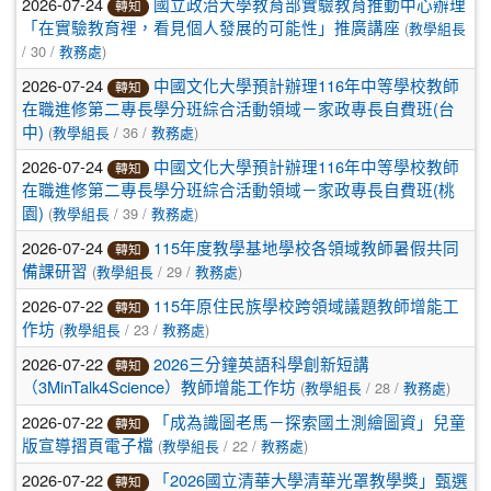
2026-07-24
國立政治大學教育部實驗教育推動中心辦理
轉知
(
「在實驗教育裡，看見個人發展的可能性」推廣講座
教學組長
/ 30 /
)
教務處
2026-07-24
中國文化大學預計辦理116年中等學校教師
轉知
在職進修第二專長學分班綜合活動領域－家政專長自費班(台
(
/ 36 /
)
中)
教學組長
教務處
2026-07-24
中國文化大學預計辦理116年中等學校教師
轉知
在職進修第二專長學分班綜合活動領域－家政專長自費班(桃
(
/ 39 /
)
園)
教學組長
教務處
2026-07-24
115年度教學基地學校各領域教師暑假共同
轉知
(
/ 29 /
)
備課研習
教學組長
教務處
2026-07-22
115年原住民族學校跨領域議題教師增能工
轉知
(
/ 23 /
)
作坊
教學組長
教務處
2026-07-22
2026三分鐘英語科學創新短講
轉知
(
/ 28 /
)
（3MinTalk4Science）教師增能工作坊
教學組長
教務處
2026-07-22
「成為識圖老馬－探索國土測繪圖資」兒童
轉知
(
/ 22 /
)
版宣導摺頁電子檔
教學組長
教務處
2026-07-22
「2026國立清華大學清華光罩教學獎」甄選
轉知