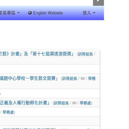
家長專區
English Website
登入
(
/
游於藝》計畫」及「第十七屆廣達游藝獎」
訓育組長
(
/ 99 /
）議題中心學校－學生藝文競賽」
訓育組長
學務
)
(
/ 96 /
)
正義及人權行動孵化計畫」
訓育組長
學務處
 /
)
學務處