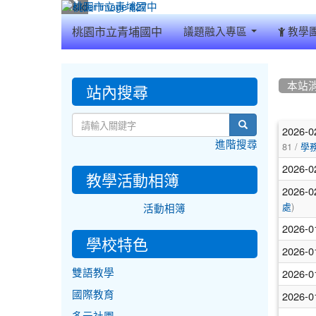
:::
桃園市立青埔國中
議題融入專區
教學
:::
:::
站內搜尋
本站
文
search
2026-0
進階搜尋
81 /
章
學
2026-0
列
教學活動相簿
2026-0
表
)
處
活動相簿
2026-0
學校特色
2026-0
2026-0
雙語教學
2026-0
國際教育