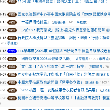
1-20
115年度「馬幼有藝思」藝術沃土計畫：《魔法包子鋪：
轉知
1-19
國家表演藝術中心臺中國家歌劇院主辦「2026 藝起進劇
轉知
1-15
(
/ 141 /
)
「幸福保衛站計畫」
訓育組長
學務處
轉知
1-15
(
「少於18，我有話說」(線上場)兒少表意活動報名簡章
轉知
1-15
行政院人權及轉型正義處辦理「記憶．想像．行動：轉型
轉知
 76 /
)
學務處
1-15
114學年度(2026年)寒假桃園市所屬各單位暨各級學校
公告
1-09
(
/ 120 /
)
「國際新視界2026寒假營隊活動」
訓育組長
學務處
轉知
1-07
(
/ 78
「文化幣用了沒？桃園文化幣－跨年特搜」
訓育組長
轉知
1-07
(
國立中正紀念堂管理處辦理「自由花蕊」常設展
訓育組長
轉知
2-23
(
/ 103 /
中原大學推廣教育處開設「兒童冬令營」
訓育組長
轉知
2-23
(
「2025桃園一區一女路成果發表記者會暨成果展」
訓育
轉知
2-23
桃園市立觀音高級中等學校辦理「【金融基礎教育】新臺
轉知
)