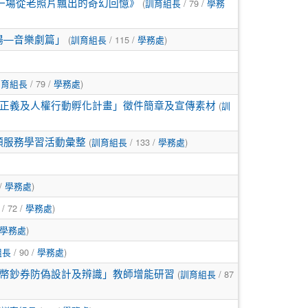
(
/ 79 /
一場從老照片飄出的奇幻回憶》
訓育組長
學務
(
/ 115 /
)
場—音樂劇篇」
訓育組長
學務處
/ 79 /
)
訓育組長
學務處
(
正義及人權行動孵化計畫」徵件簡章及宣傳素材
訓
(
/ 133 /
)
志願服務學習活動彙整
訓育組長
學務處
 /
)
學務處
/ 72 /
)
學務處
)
學務處
/ 90 /
)
組長
學務處
(
/ 87
幣鈔券防偽設計及辨識」教師增能研習
訓育組長