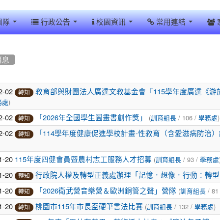
團隊
行政公告
校園資訊
常用連結
消息
2-02
教育部與財團法人廣達文教基金會「115學年度廣達《
轉知
)
務處
2-02
(
/ 106 /
)
「2026年全國學生圖畫書創作獎」
訓育組長
學務處
轉知
2-02
「114學年度健康促進學校計畫-性教育（含愛滋病防治
轉知
1-20
(
/ 93 /
115年度四健會員暨農村志工服務人才招募
訓育組長
學務處
1-20
行政院人權及轉型正義處辦理「記憶．想像．行動：轉型
轉知
1-20
(
/ 81
「2026衛武營音樂營＆歐洲銅管之聲」營隊
訓育組長
轉知
1-20
(
/ 132 /
)
桃園市115年市長盃硬筆書法比賽
訓育組長
學務處
轉知