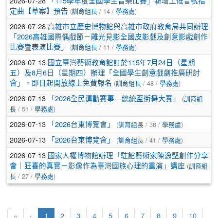
2026-07-28
「115學年度全國學生音樂比賽」新增上低音號指
(
/ 14 /
)
定曲【草案】預告
訓育組長
學務處
2026-07-28
高雄市立歷史博物館與高雄市政府教育局共同辦理
「2026高雄國際偶戲節－雕光見影全國皮影戲及創意影戲創作
(
/ 11 /
)
比賽暨表演比賽」
訓育組長
學務處
2026-07-13
國立臺灣藝術教育館訂於115年7月24日（星期
五）及8月6日（星期四）辦理「全國學生創意戲劇推廣研討
(
/ 48 /
)
會」，即日起開放線上免費報名
訓育組長
學務處
2026-07-13
(
「2026全民運動賽事—總統盃街舞大賽」
訓育組
/ 51 /
)
長
學務處
2026-07-13
(
/ 38 /
)
「2026台東博覽會」
訓育組長
學務處
2026-07-13
(
/ 41 /
)
「2026台東博覽會」
訓育組長
學務處
2026-07-13
國家人權博物館辦理「駐館藝術家陳逸堅創作分享
(
會｜狂喜的真實－影像作為臺灣國族心理的重演」講座
訓育組
/ 27 /
)
長
學務處
(current)
«
‹
1
2
3
4
5
6
7
8
9
10