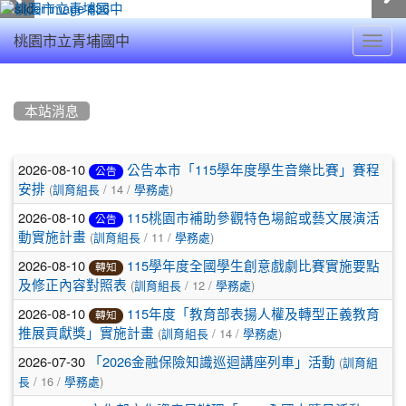
Toggl
桃園市立青埔國中
navig
:::
本站消息
文
2026-08-10
公告本市「115學年度學生音樂比賽」賽程
公告
(
/ 14 /
)
章
安排
訓育組長
學務處
2026-08-10
115桃園市補助參觀特色場館或藝文展演活
列
公告
(
/ 11 /
)
動實施計畫
訓育組長
學務處
表
2026-08-10
115學年度全國學生創意戲劇比賽實施要點
轉知
(
/ 12 /
)
及修正內容對照表
訓育組長
學務處
2026-08-10
115年度「教育部表揚人權及轉型正義教育
轉知
(
/ 14 /
)
推展貢獻獎」實施計畫
訓育組長
學務處
2026-07-30
(
「2026金融保險知識巡迴講座列車」活動
訓育組
/ 16 /
)
長
學務處