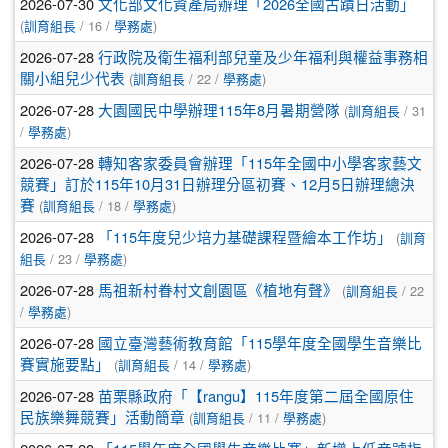
2026-07-30
文化部文化資產局辦理「2026全國古蹟日活動」
(
/ 16 /
)
訓育組長
學務處
2026-07-28
行政院及衛生福利部兒童及少年福利與權益事務相
(
/ 22 /
)
關小組兒少代表
訓育組長
學務處
2026-07-28
(
/ 31
大園國民中學辦理115年8月暑期營隊
訓育組長
/
)
學務處
2026-07-28
轉知客家委員會辦理「115年全國中小學客家藝文
競賽」訂於115年10月31日辦理分區初賽、12月5日辦理總決
(
/ 18 /
)
賽
訓育組長
學務處
2026-07-28
(
「115年度兒少培力基礎課程暨繪本工作坊」
訓育
/ 23 /
)
組長
學務處
2026-07-28
(
/ 22
馬祖新村眷村文創園區《植地有聲》
訓育組長
/
)
學務處
2026-07-28
國立臺灣藝術教育館「115學年度全國學生音樂比
(
/ 14 /
)
賽實施要點」
訓育組長
學務處
2026-07-28
苗栗縣政府「【rangu】115年度第二屆全國原住
(
/ 11 /
)
民族樂舞競賽」活動簡章
訓育組長
學務處